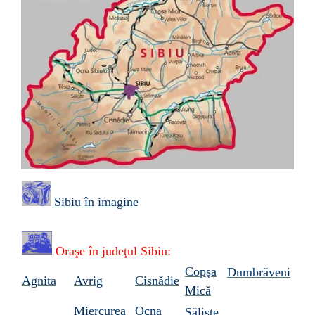
Sibiu
în imagine
Oraşe în
judeţul Sibiu
:
Copşa
Dumbrăveni
Agnita
Avrig
Cisnădie
Mică
Miercurea
Ocna
Sălişte