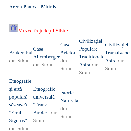
Arena Platos
Păltinis
Muzee în
judeţul Sibiu:
Civilizației
Casa
Civilizației
Casa
Populare
Brukenthal
Artelor
Transilvane
Altemberger
Tradiționale
din Sibiu
din
Astra
din
din Sibiu
Astra
din
Sibiu
Sibiu
Sibiu
Etnografie
și artă
Etnografie
Istorie
populară
universală
Naturală
săsească
"Franz
din
"Emil
Binder"
din
Sibiu
Sigerus"
Sibiu
din Sibiu