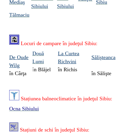
Mediaş
Sibiu
Sibiului
Sibiului
Tălmaciu
Locuri de campare în
judeţul Sibiu
:
Două
La Curtea
De Oude
Sălişteanca
Lumi
Richvini
Wilg
î
n Blăjel
în Richis
în Cârţa
î
n Sălişte
Stațiunea
balneoclimatice în
judeţul Sibiu:
Ocna Sibiului
Stațiuni de schi în
judeţul Sibiu: