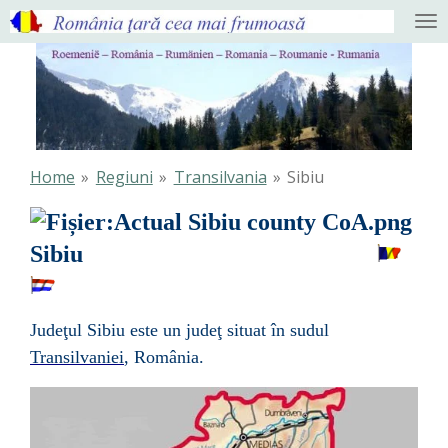
Ga
direct
naar
de
hoofdinhoud
Home
»
Regiuni
»
Transilvania
»
Sibiu
Sibiu
Judeţul Sibiu este un
judeţ
situat în sudul
Transilvaniei
,
România
.