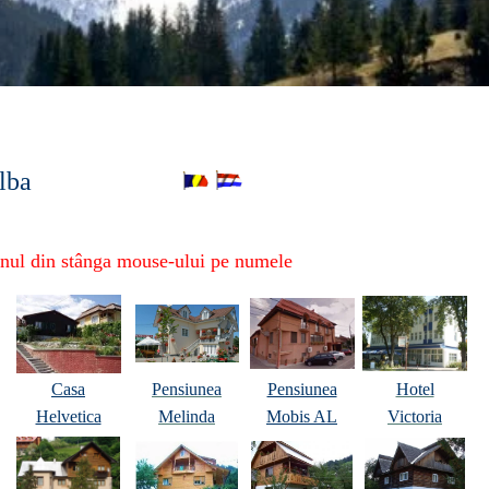
udeţul Alba
utonul din stânga mouse-ului pe numele
Casa
Pensiunea
Pensiunea
Hotel
Helvetica
Melinda
Mobis AL
Victoria