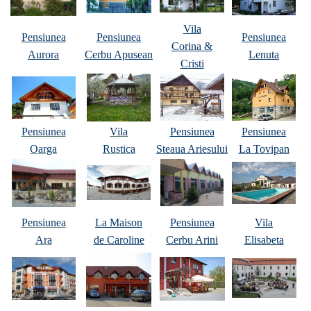
Vila
Pensiunea
Pensiunea
Pensiunea
Corina &
Aurora
Cerbu Apusean
Lenuta
Cristi
Pensiunea
Vila
Pensiunea
Pensiunea
Oarga
Rustica
Steaua Ariesului
La Tovipan
Pensiunea
La Maison
Pensiunea
Vila
Ara
de Caroline
Cerbu Arini
Elisabeta