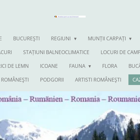
E
BUCUREŞTI
REGIUNI
MUNȚII CARPAȚI
ACURI
STAȚIUNI BALNEOCLIMATICE
LOCURI DE CAM
RICI DE LEMN
ICOANE
FAUNA
FLORA
BUC
I ROMÂNEŞTI
PODGORII
ARTISTI ROMÂNEŞTI
CA