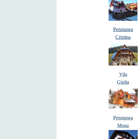
Pensiunea
Cristina
Vila
Giulia
Pensiunea
Mona