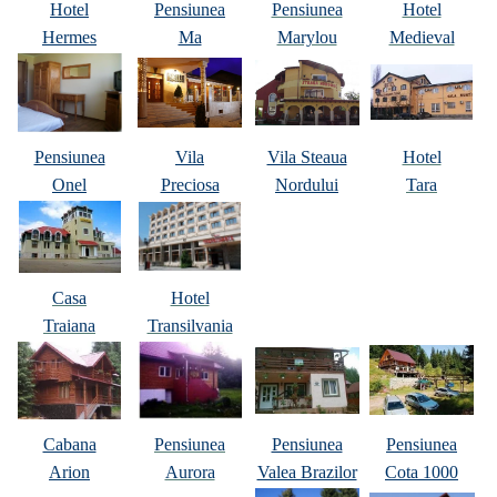
Hotel
Pensiunea
Pensiunea
Hotel
Hermes
Ma
Marylou
Medieval
Pensiunea
Vila
Vila Steaua
Hotel
Onel
Preciosa
Nordului
Tara
Casa
Hotel
Traiana
Transilvania
Cabana
Pensiunea
Pensiunea
Pensiunea
Arion
Aurora
Valea Brazilor
Cota 1000