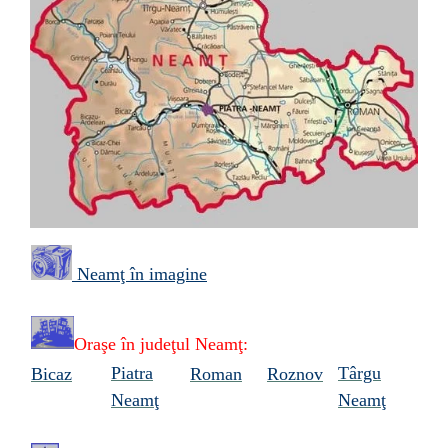
Neamţ în imagine
Oraşe în
judeţul Neamţ:
Piatra
Târgu
Bicaz
Roman
Roznov
Neamţ
Neamţ