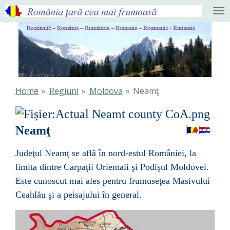
Ga
direct
naar
de
hoofdinhoud
Home
»
Regiuni
»
Moldova
»
Neamţ
Neamţ
Judeţul Neamţ se află în nord-estul
României
, la
limita dintre
Carpaţii Orientali
şi
Podişul Moldovei
.
Este cunoscut mai ales pentru frumuseţea
Masivului
Ceahlău
şi a peisajului în general.