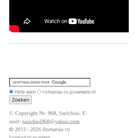
Hele web
romania-ro.jouwweb.nl
© Copyright Nr. 968, Sarichioi. E-
mail:
sarichioi968@yahoo.com
© 2013 - 2026 Romania-ro
Powered by
JouwWeb