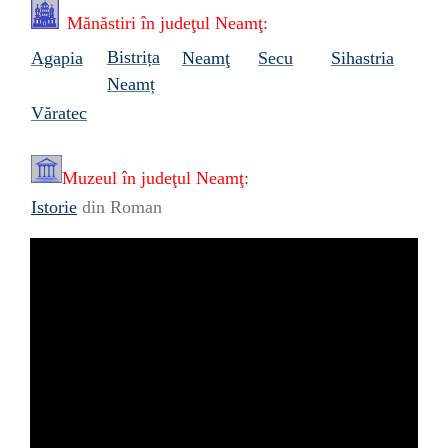
Mănăstiri în
judeţul Neamţ:
Bistrița
Agapia
Neamţ
Secu
Sihastria
Neamț
Văratec
Muzeul în
judeţul Neamţ:
Istorie
din Roman