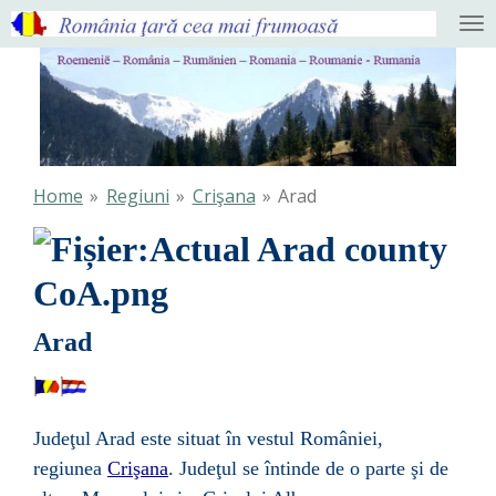
Ga
direct
naar
de
hoofdinhoud
Home
»
Regiuni
»
Crişana
»
Arad
Arad
Judeţul Arad este situat în vestul
României,
regiunea
Crişana
. Judeţul se întinde de o parte şi de