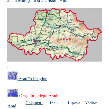
alta a Mureşului şi a Crişului Alb.
'
Arad în imagine
Oraşe în
judeţul Arad:
Chişineu-
Ineu
Lipova
Nădlac
Arad