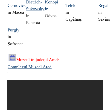
Dietrich-
Konopi
Cernovics
Teleki
Regal
Sukowsky
in
in
Macea
in
in
in
Odvos
Căpâlnaș
Săvârș
Pâncota
Purgly
in
Șofronea
Muzeul în
judeţul
Arad:
Complexul Muzeal Arad
'