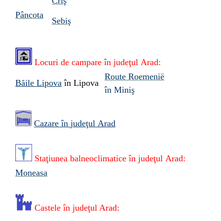
Criş
Pâncota
Sebiş
Locuri de campare în
judeţul
Arad:
Route Roemenië
Băile Lipova
în Lipova
în Miniş
Cazare în
judeţul
Arad
Staţiunea
balneoclimatice
în
judeţul
Arad:
Moneasa
Castele
în
judeţul
Arad: