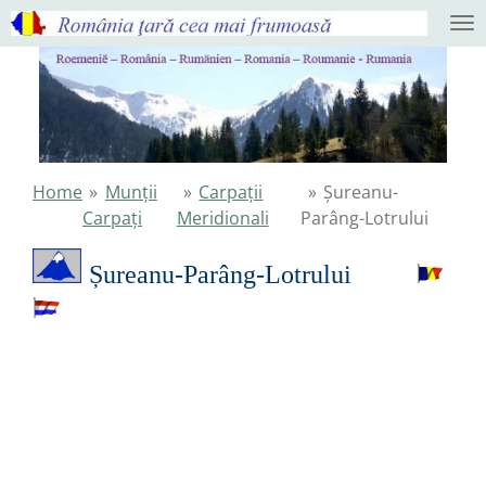
Ga
direct
naar
de
hoofdinhoud
Home
»
Munții
»
Carpații
»
Șureanu-
Carpați
Meridionali
Parâng-Lotrului
Șureanu-Parâng-Lotrului