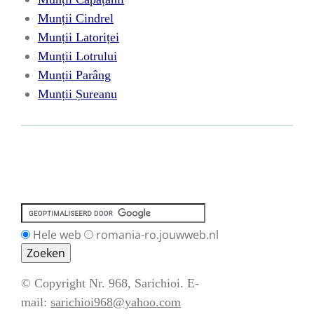
Munții Cindrel
Munții Latoriței
Munții Lotrului
Munții Parâng
Munții Șureanu
Hele web
romania-ro.jouwweb.nl
© Copyright Nr. 968, Sarichioi. E-
mail:
sarichioi968@yahoo.com